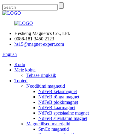
Hesheng Magnetics Co., Ltd.
0086-181 3450 2123
hs15@magnet-expert.com
English
Kodu
Meie kohta
Tehase ringkäik
Tooted
Neodüümi magnetid
NdFeB ketasmagnet
NdFeB rõnga magnet
NdFeB plokkmagnet
NdFeB kaarmagnet
NdFeB spetsiaalne magnet
NdFeB süvistatud magnet
Magnetilised materjalid
SmCo magnetid