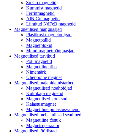
SmCo magnetid
Kummist magnetid
Ferriitmagnetid
AlNiCo magnetid
Liimitud NdFeB magnetid
Magnetilised mänguasjad
Plastikust magnetpulgad
Magnetpallid
Magnetplokid
Muud magnetmänguasjad
Magnetilised tarvikud
Poti magnetid
Magnetiline riba
Nimemärk
Ühepoolne magnet
Magnetilised majapidamistarbed
Magnetilised noahoidjad
Külmkapi magnetid
Magnetilised konksud
Kalastusmagnet
Magnetiline puhastusvahend
Magnetilised mehaanilised seadmed
Magnetiline tõstuk
Magnetseparaator
Magnetilised tööriistad