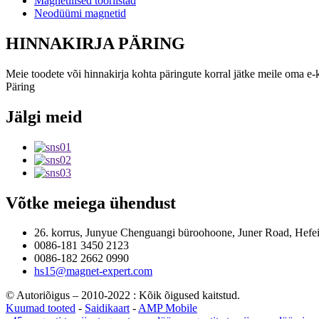
Magnetilised tööriistad
Neodüümi magnetid
HINNAKIRJA PÄRING
Meie toodete või hinnakirja kohta päringute korral jätke meile oma e-
Päring
Jälgi meid
Võtke meiega ühendust
26. korrus, Junyue Chenguangi büroohoone, Juner Road, Hefei 
0086-181 3450 2123
0086-182 2662 0990
hs15@magnet-expert.com
© Autoriõigus – 2010-2022 : Kõik õigused kaitstud.
Kuumad tooted
-
Saidikaart
-
AMP Mobile