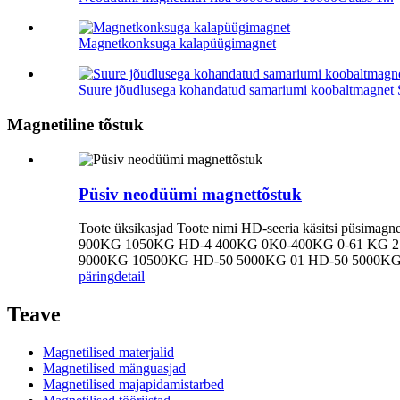
Magnetkonksuga kalapüügimagnet
Suure jõudlusega kohandatud samariumi koobaltmagne
Magnetiline tõstuk
Püsiv neodüümi magnettõstuk
Toote üksikasjad Toote nimi HD-seeria käsitsi püsima
900KG 1050KG HD-4 400KG 0K0-400KG 0-61 KG 
9000KG 10500KG HD-50 5000KG 01 HD-50 5000KG 
päring
detail
Teave
Magnetilised materjalid
Magnetilised mänguasjad
Magnetilised majapidamistarbed