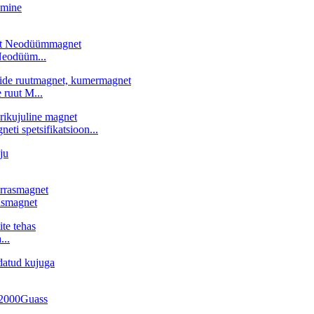
Neodüüm...
ruut M...
ti spetsifikatsioon...
asmagnet
...