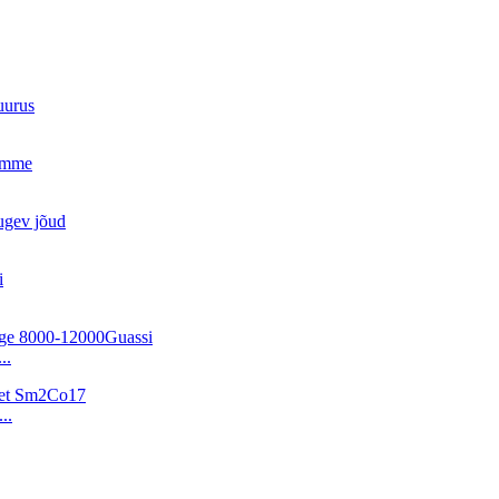
..
..