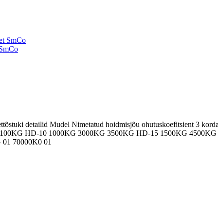
t SmCo
gnettõstuki detailid Mudel Nimetatud hoidmisjõu ohutuskoefitsient
2100KG HD-10 1000KG 3000KG 3500KG HD-15 1500KG 4500KG
01 70000K0 01