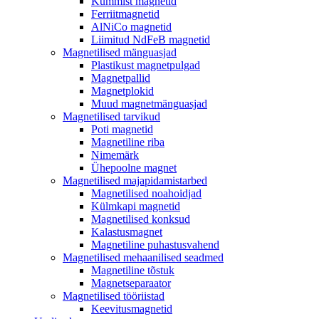
Kummist magnetid
Ferriitmagnetid
AlNiCo magnetid
Liimitud NdFeB magnetid
Magnetilised mänguasjad
Plastikust magnetpulgad
Magnetpallid
Magnetplokid
Muud magnetmänguasjad
Magnetilised tarvikud
Poti magnetid
Magnetiline riba
Nimemärk
Ühepoolne magnet
Magnetilised majapidamistarbed
Magnetilised noahoidjad
Külmkapi magnetid
Magnetilised konksud
Kalastusmagnet
Magnetiline puhastusvahend
Magnetilised mehaanilised seadmed
Magnetiline tõstuk
Magnetseparaator
Magnetilised tööriistad
Keevitusmagnetid