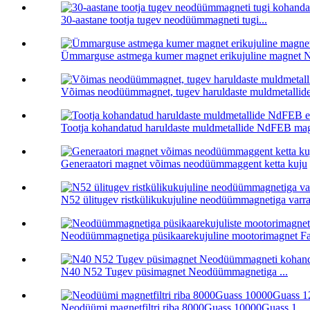
30-aastane tootja tugev neodüümmagneti tugi...
Ümmarguse astmega kumer magnet erikujuline magnet 
Võimas neodüümmagnet, tugev haruldaste muldmetallide 
Tootja kohandatud haruldaste muldmetallide NdFEB magne
Generaatori magnet võimas neodüümmaggent ketta kuju
N52 ülitugev ristkülikukujuline neodüümmagnetiga varr
Neodüümmagnetiga püsikaarekujuline mootorimagnet Fa
N40 N52 Tugev püsimagnet Neodüümmagnetiga ...
Neodüümi magnetfiltri riba 8000Guass 10000Guass 1...