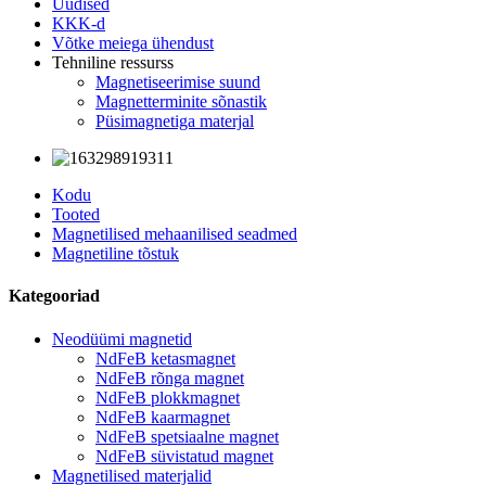
Uudised
KKK-d
Võtke meiega ühendust
Tehniline ressurss
Magnetiseerimise suund
Magnetterminite sõnastik
Püsimagnetiga materjal
Kodu
Tooted
Magnetilised mehaanilised seadmed
Magnetiline tõstuk
Kategooriad
Neodüümi magnetid
NdFeB ketasmagnet
NdFeB rõnga magnet
NdFeB plokkmagnet
NdFeB kaarmagnet
NdFeB spetsiaalne magnet
NdFeB süvistatud magnet
Magnetilised materjalid